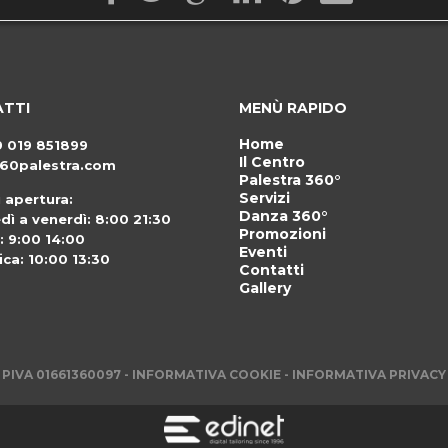
TTI
MENÙ RAPIDO
Home
9 019 851899
Il Centro
60palestra.com
Palestra 360°
Servizi
i apertura:
Danza 360°
dì a venerdì: 8:00 21:30
Promozioni
: 9:00 14:00
Eventi
ca: 10:00 13:30
Contatti
Gallery
PIVA 01661360097 -
INFORMATIVA COOKIE
-
INFORMATIVA PRIVACY