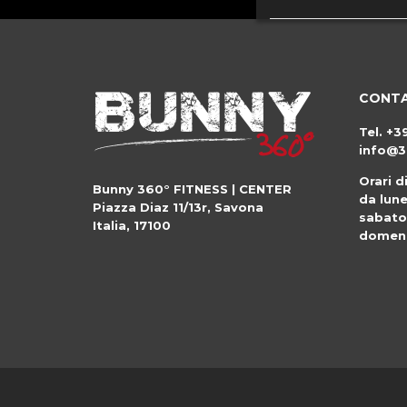
CONTA
Tel.
+3
info@3
Orari d
Bunny 360° FITNESS | CENTER
da lune
Piazza Diaz 11/13r
,
Savona
sabato
Italia
,
17100
domeni