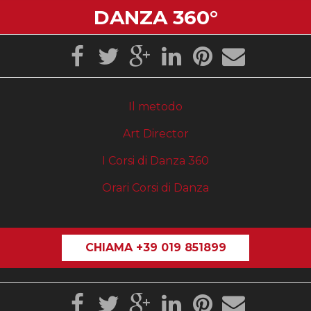
DANZA 360°
Il metodo
Art Director
I Corsi di Danza 360
Orari Corsi di Danza
CHIAMA +39 019 851899