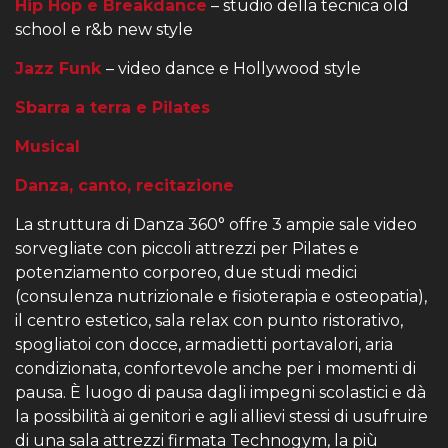
Hip Hop e Breakdance
– studio della tecnica old
school e r&b new style
Jazz Funk
– video dance e Hollywood style
Sbarra a terra e Pilates
Musical
Danza, canto, recitazione
La struttura di Danza 360° offre 3 ampie sale video
sorvegliate con piccoli attrezzi per Pilates e
potenziamento corporeo, due studi medici
(consulenza nutrizionale e fisioterapia e osteopatia),
il centro estetico, sala relax con punto ristorativo,
spogliatoi con docce, armadietti portavalori, aria
condizionata, confortevole anche per i momenti di
pausa. È luogo di pausa dagli impegni scolastici e dà
la possibilità ai genitori e agli allievi stessi di usufruire
di una sala attrezzi firmata Technogym, la più