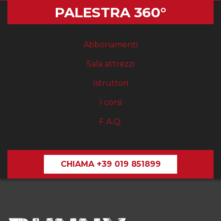
PALESTRA 360°
Abbonamenti
Sala attrezzi
Istruttori
I corsi
F.A.Q.
CHIAMA +39 019 851899