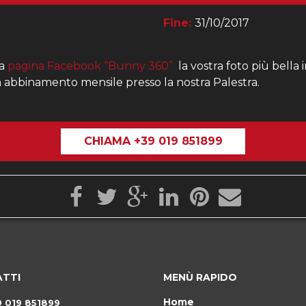
Fine:
31/10/2017
ra
pagina Facebook “Bunny 360”
la vostra foto più bella i
n abbinamento mensile presso la nostra Palestra.
CHIAMA +39 019 851899
TTI
MENÙ RAPIDO
Home
9 019 851899