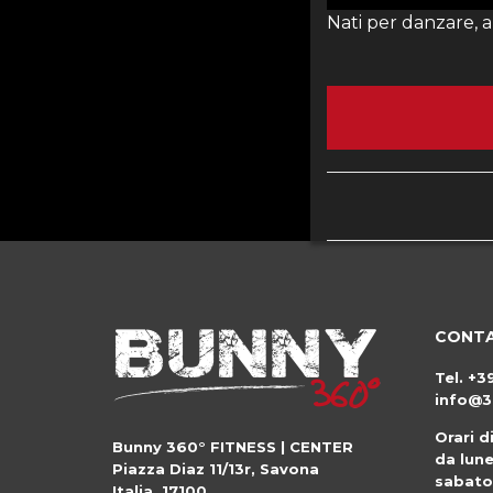
Nati per danzare, 
CONTA
Tel.
+3
info@3
Orari d
Bunny 360° FITNESS | CENTER
da lune
Piazza Diaz 11/13r
,
Savona
sabato
Italia
,
17100