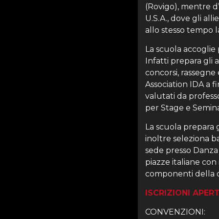
(Rovigo), mentre d’
U.S.A., dove gli all
allo stesso tempo 
La scuola accoglie pi
Infatti prepara gli 
concorsi, rassegne e
Association IDA a f
valutati da professo
per Stage e Seminar
La scuola prepara g
inoltre seleziona b
sede presso Danza 3
piazze italiane con 
componenti della 
ISCRIZIONI APER
CONVENZIONI: