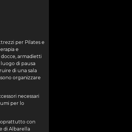
trezzi per Pilates e
erapia e
n docce, armadietti
È luogo di pausa
fruire di una sala
possono organizzare
ccessori necessari
tumi per lo
 soprattutto con
e di Albarella