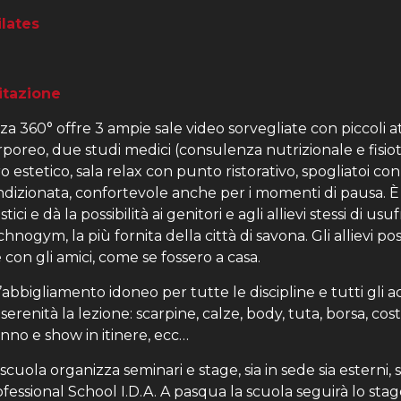
ilates
itazione
za 360° offre 3 ampie sale video sorvegliate con piccoli at
oreo, due studi medici (consulenza nutrizionale e fisiot
ro estetico, sala relax con punto ristorativo, spogliatoi co
ondizionata, confortevole anche per i momenti di pausa. 
ici e dà la possibilità ai genitori e agli allievi stessi di usu
chnogym, la più fornita della città di savona. Gli allievi 
con gli amici, come se fossero a casa.
’abbigliamento idoneo per tutte le discipline e tutti gli a
serenità la lezione: scarpine, calze, body, tuta, borsa, cos
anno e show in itinere, ecc…
 scuola organizza seminari e stage, sia in sede sia esterni,
ofessional School I.D.A. A pasqua la scuola seguirà lo stag