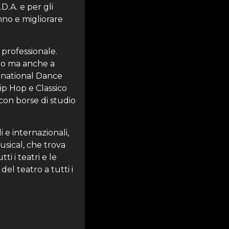
D.A. e per gli
anno e migliorare
o professionale.
anno ma anche a
ternational Dance
ip Hop e Classico
i con borse di studio
 e internazionali,
usical, che trova
i i teatri e le
del teatro a tutti i