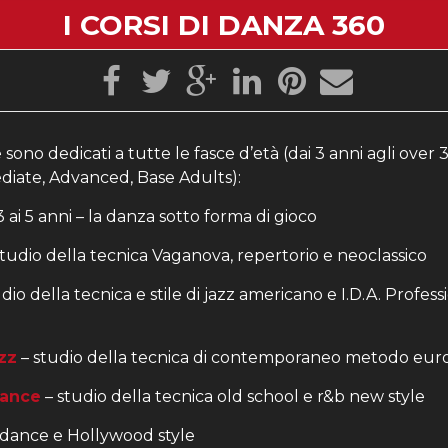
I CORSI DI DANZA 360
sono dedicati a tutte le fasce d’età (dai 3 anni agli over 30
diate, Advanced, Base Adults):
3 ai 5 anni – la danza sotto forma di gioco
tudio della tecnica Vaganova, repertorio e neoclassico
dio della tecnica e stile di jazz americano e I.D.A. Profes
zz
– studio della tecnica di contemporaneo metodo eur
dance
– studio della tecnica old school e r&b new style
 dance e Hollywood style