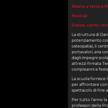
Sbarra a terra e P
Musical
Danza, canto, rec
La struttura di Dan
potenziamento corp
osteopatia), il cent
portavalori, aria c
dagli impegni scolast
attrezzi firmata Te
compleanni e feste 
La scuola fornisce l
per affrontare con 
spettacolo di fine 
Per tutto l’anno la
professori della Pr