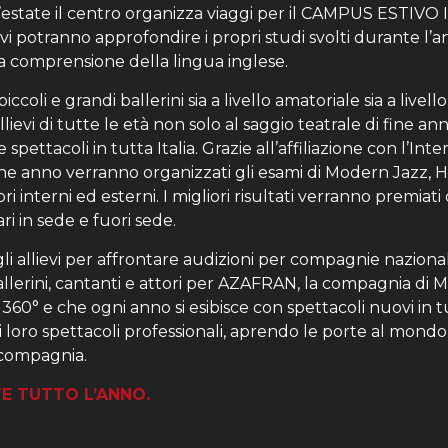
estate il centro organizza viaggi per il CAMPUS ESTIVO I.
ievi potranno approfondire i propri studi svolti durante l’
la comprensione della lingua inglese.
ccoli e grandi ballerini sia a livello amatoriale sia a livell
allievi di tutte le età non solo al saggio teatrale di fine 
 spettacoli in tutta Italia. Grazie all’affiliazione con l’In
ine anno verranno organizzati gli esami di Modern Jazz, H
ri interni ed esterni. I migliori risultati verranno premiat
i in sede e fuori sede.
li allievi per affrontare audizioni per compagnie nazionali
allerini, cantanti e attori per AZAFRAN, la compagnia di M
60° e che ogni anno si esibisce con spettacoli nuovi in tutt
i loro spettacoli professionali, aprendo le porte al mondo 
compagnia.
TE TUTTO L’ANNO.