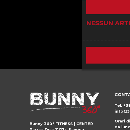
NESSUN ART
CONTA
Tel.
+3
info@3
Orari d
Bunny 360° FITNESS | CENTER
da lune
Piazza Diaz 11/13r
,
Savona