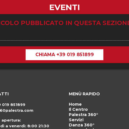
EVENTI
ICOLO PUBBLICATO IN QUESTA SEZION
CHIAMA +39 019 851899
TTI
MENÙ RAPIDO
Home
9 019 851899
Il Centro
60palestra.com
Palestra 360°
Servizi
i apertura:
Danza 360°
dì a venerdì: 8:00 21:30