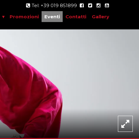
Tel: +39 019 851899
Promozioni
Eventi
Contatti
Gallery